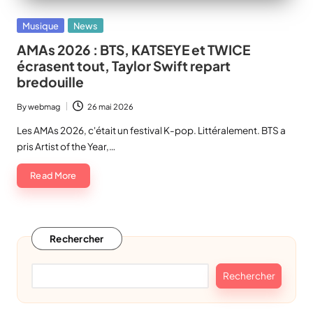
Posted
Musique
News
in
AMAs 2026 : BTS, KATSEYE et TWICE
écrasent tout, Taylor Swift repart
bredouille
By
webmag
26 mai 2026
Posted
by
Les AMAs 2026, c'était un festival K-pop. Littéralement. BTS a
pris Artist of the Year,…
Read More
Rechercher
Rechercher