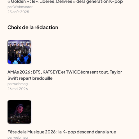
« Golden » : le « Libérée, Délivrée » de la génération K-pop
par Webmaster
23 août 2025
Choix de la rédaction
AMAs 2026 : BTS, KATSEYE et TWICE écrasent tout, Taylor
Swift repart bredouille
par webmag
26 mai 2026
Fête de la Musique 2026 : la K-pop descend dans la rue
par webmag