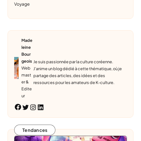
Voyage
Made
leine
Bour
geois
Je suis passionnée par la culture coréenne.
Web
J'anime un blog dédié à cette thématique, où je
mast
partage des articles, des idées et des
er &
ressources pour les amateurs de K-culture.
Edite
ur
Twitter
Instagram
LinkedIn
Facebook
Tendances